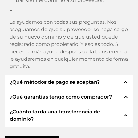
transferir el dominio a su proveedor.
Le ayudamos con todas sus preguntas. Nos
aseguramos de que su proveedor se haga cargo
de su nuevo dominio y de que usted quede
registrado como propietario. Y eso es todo. Si
necesita más ayuda después de la transferencia,
le ayudaremos en cualquier momento de forma
gratuita.
expand_less
¿Qué métodos de pago se aceptan?
expand_less
¿Qué garantías tengo como comprador?
Utilizamos SEPA como prepago y utilizamos
STRIPE como proveedor de servicios de pago
¿Cuánto tarda una transferencia de
para los métodos de pago disponibles como:
Siempre le garantizamos como comprador las
expand_less
dominio?
Tarjetas de crédito, PayPal, Klarna, ApplePay,
siguientes seguridades. Esto es lo que
GooglePay, Alipay o proveedores locales.
representamos con nuestro nombren:
La transferencia de dominio a un nuevo